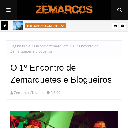
FOTOGRAFIA COM CELULAR
p
Uma vista diferente da Estátua da Liberdade da Havan em
Araçatuba
Página inicial
Encontro zemarquete
O 1º Encontro de
Zemarquetes e Blogueiros
O 1º Encontro de
Zemarquetes e Blogueiros
Zemarcos Taveira
3.5.09