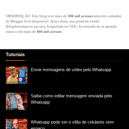
OBSERVAÇÃO: Este blog teve mais de
300 mil acessos
antes do contador
do Blogger ficar disponível. Antes disso, sua primeira versão
(blogdozemarcos.zip.net), hospedada no UOL, foi retirada do ar quando
estava com mais de
460 mil acessos
.
Tutoriais
Envie mensagens de vídeo pelo Whatsapp
Saiba como editar mensagem enviada pelo
Whatsapp
Whatsapp pode ser o vilão de celulares sem
espaço