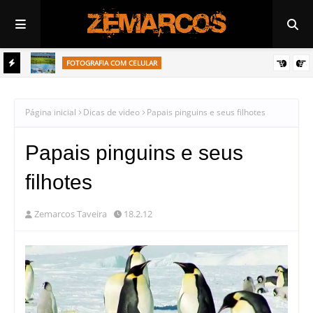
FOTOGRAFIA COM CELULAR
Garça se alimento de peixe no rio Tietê de Araçatuba
Página inicial
Dicas de video
Papais pinguins e seus filhotes
Papais pinguins e seus
filhotes
Zemarcos Taveira
18.2.12