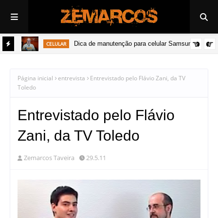
Dica de manutenção para celular Samsung
CELULAR
Página inicial
entrevista
Entrevistado pelo Flávio Zani, da TV
Toledo
Entrevistado pelo Flávio
Zani, da TV Toledo
Zemarcos Taveira
29.5.11