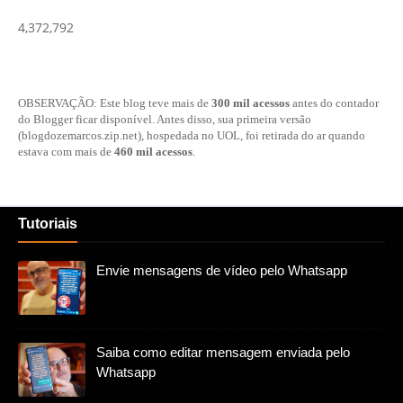
4,372,792
OBSERVAÇÃO: Este blog teve mais de
300 mil acessos
antes do contador
do Blogger ficar disponível. Antes disso, sua primeira versão
(blogdozemarcos.zip.net), hospedada no UOL, foi retirada do ar quando
estava com mais de
460 mil acessos
.
Tutoriais
Envie mensagens de vídeo pelo Whatsapp
Saiba como editar mensagem enviada pelo
Whatsapp