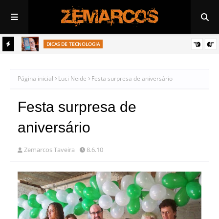
DICAS DE TECNOLOGIA
Saiba como editar mensagem enviada pelo Whatsapp
Página inicial
Luci Neide
Festa surpresa de aniversário
Festa surpresa de
aniversário
Zemarcos Taveira
8.6.10