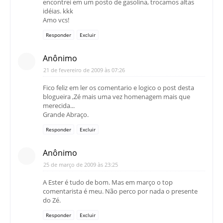
encontrei em um posto de gasolina, trocamos altas
idéias. kkk
Amo vcs!
Responder
Excluir
Anônimo
21 de fevereiro de 2009 às 07:26
Fico feliz em ler os comentario e logico o post desta
blogueira ,Zé mais uma vez homenagem mais que
merecida...
Grande Abraço.
Responder
Excluir
Anônimo
25 de março de 2009 às 23:25
A Ester é tudo de bom. Mas em março o top
comentarista é meu. Não perco por nada o presente
do Zé.
Responder
Excluir