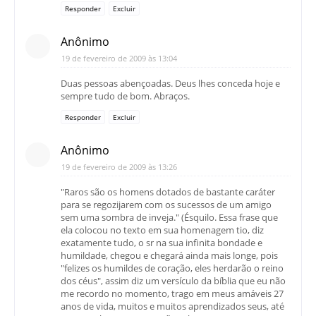
Responder
Excluir
Anônimo
19 de fevereiro de 2009 às 13:04
Duas pessoas abençoadas. Deus lhes conceda hoje e
sempre tudo de bom. Abraços.
Responder
Excluir
Anônimo
19 de fevereiro de 2009 às 13:26
"Raros são os homens dotados de bastante caráter
para se regozijarem com os sucessos de um amigo
sem uma sombra de inveja." (Ésquilo. Essa frase que
ela colocou no texto em sua homenagem tio, diz
exatamente tudo, o sr na sua infinita bondade e
humildade, chegou e chegará ainda mais longe, pois
"felizes os humildes de coração, eles herdarão o reino
dos céus", assim diz um versículo da bíblia que eu não
me recordo no momento, trago em meus amáveis 27
anos de vida, muitos e muitos aprendizados seus, até