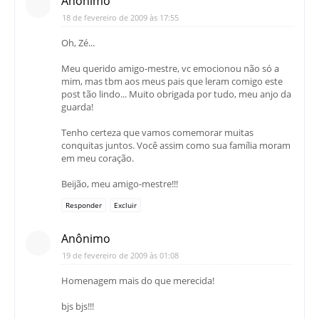
Anônimo
18 de fevereiro de 2009 às 17:55
Oh, Zé...
Meu querido amigo-mestre, vc emocionou não só a
mim, mas tbm aos meus pais que leram comigo este
post tão lindo... Muito obrigada por tudo, meu anjo da
guarda!
Tenho certeza que vamos comemorar muitas
conquitas juntos. Você assim como sua família moram
em meu coração.
Beijão, meu amigo-mestre!!!
Responder
Excluir
Anônimo
19 de fevereiro de 2009 às 01:08
Homenagem mais do que merecida!
bjs bjs!!!