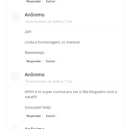
Responder
Excluir
Anônimo
18 de fevereiro de 2009 às 17:42
Zé!!!
Linda a homenagem, vc merece!
Beeeeeeejo
Responder
Excluir
Anônimo
18 de fevereiro de 2009 às 17:42
Ahhh e to super curiosa pra ver o fala blogueiro com a
natalí!!!
Suuuuper beijo
Responder
Excluir