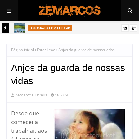
FOTOGRAFIA COM CELULAR
Garça se alimento de peixe no rio Tietê de Araçatuba
FOTOGRAFIA COM CELULAR
Figueira é atração em museu histórico de Araçatuba
Página inicial
Ester Leao
Anjos da guarda de nossas vidas
Anjos da guarda de nossas
vidas
Zemarcos Taveira
18.2.09
Desde que
comecei a
trabalhar, aos