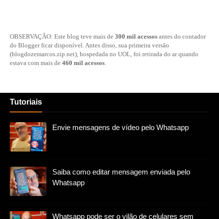
OBSERVAÇÃO: Este blog teve mais de
300 mil acessos
antes do contador
do Blogger ficar disponível. Antes disso, sua primeira versão
(blogdozemarcos.zip.net), hospedada no UOL, foi retirada do ar quando
estava com mais de
460 mil acessos
.
Tutoriais
Envie mensagens de vídeo pelo Whatsapp
Saiba como editar mensagem enviada pelo
Whatsapp
Whatsapp pode ser o vilão de celulares sem