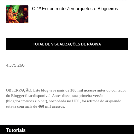
O 1º Encontro de Zemarquetes e Blogueiros
TOTAL DE VISUALIZAÇÕES DE PÁGINA
4,375,260
OBSERVAÇÃO: Este blog teve mais de
300 mil acessos
antes do contador
do Blogger ficar disponível. Antes disso, sua primeira versão
(blogdozemarcos.zip.net), hospedada no UOL, foi retirada do ar quando
estava com mais de
460 mil acessos
.
Tutoriais