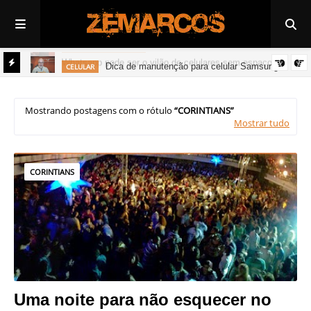
DICAS DE TECNOLOGIA
Whatsapp pode ser o vilão de celulares sem espaço
Dica de manutenção para celular Samsung
CELULAR
Mostrando postagens com o rótulo
CORINTIANS
Mostrar tudo
CORINTIANS
Uma noite para não esquecer no