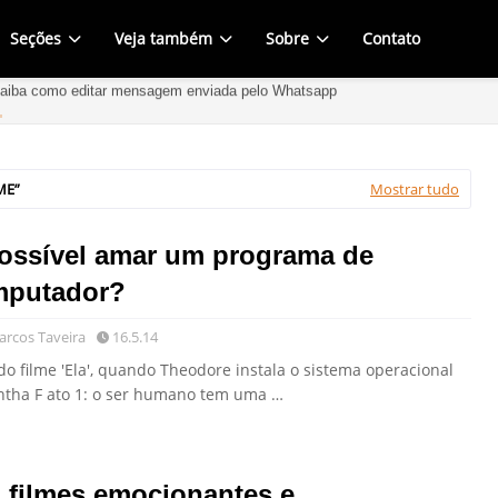
Seções
Veja também
Sobre
Contato
aiba como editar mensagem enviada pelo Whatsapp
Uma vista diferente da Estátua da Liberdade da Havan em Araçatuba
ME
Mostrar tudo
ossível amar um programa de
mputador?
rcos Taveira
16.5.14
o filme 'Ela', quando Theodore instala o sistema operacional
tha F ato 1: o ser humano tem uma …
 filmes emocionantes e