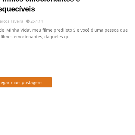
squecíveis
rcos Taveira
26.4.14
de 'Minha Vida', meu filme predileto S e você é uma pessoa que
 filmes emocionantes, daqueles qu…
regar mais postagens