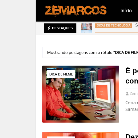
Início
S
DICAS DE TECNOLOGIA
FOTOGRAFIA COM CELULAR
DESTAQUES
Mostrando postagens com o rótulo
DICA DE FIL
É p
DICA DE FILME
co
Zema
Cena d
Saman
Dez