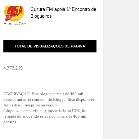
Cultura FM apoia 1º Encontro de
Blogueiros
TOTAL DE VISUALIZAÇÕES DE PÁGINA
4,373,269
OBSERVAÇÃO: Este blog teve mais de
300 mil
acessos
antes do contador do Blogger ficar disponível.
Antes disso, sua primeira versão
(blogdozemarcos.zip.net), hospedada no UOL, foi
retirada do ar quando estava com mais de
460 mil
acessos
.