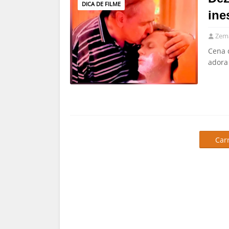
DICA DE FILME
ine
Zema
Cena 
adora
Car