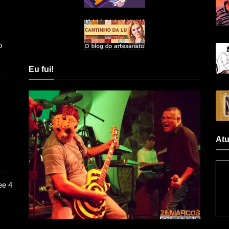
o
Eu fui!
Atu
ee 4