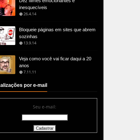
Dez filmes emocionantes e
inesquecíveis
26.4.14
Bloqueie páginas em sites que abrem
sozinhas
13.9.14
Veja como você vai ficar daqui a 20
anos
7.11.11
alizações por e-mail
Seu e-mail: