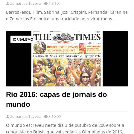
Zemarcos Taveira
7.8.10
Barros (esq), Tilim, Sabrina, Josi, Crispim, Fernanda, Karenine
e Zemarcos E ncontrei uma raridade ao revirar meus …
JORNALISMO
Rio 2016: capas de jornais do
mundo
Zemarcos Taveira
3.10.09
O mundo escreveu neste dia 3 de outubro de 2009 sobre a
conquista do Brasil, que vai sediar as Olimpíadas de 2016,