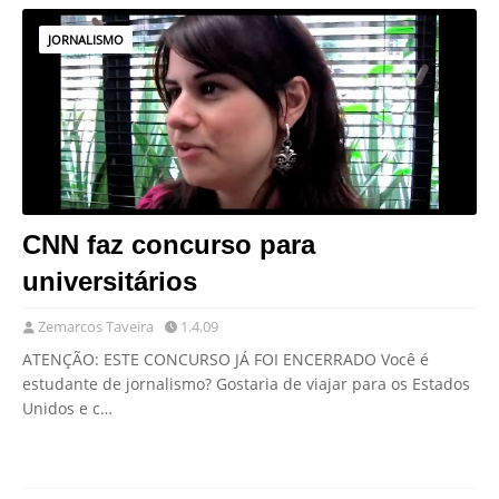
JORNALISMO
CNN faz concurso para
universitários
Zemarcos Taveira
1.4.09
ATENÇÃO: ESTE CONCURSO JÁ FOI ENCERRADO Você é
estudante de jornalismo? Gostaria de viajar para os Estados
Unidos e c…