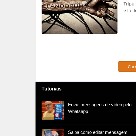
Tripu
é fã d
Car
Tutoriais
Envie mensagens de vídeo pelo
Whatsapp
Saiba como editar mensagem