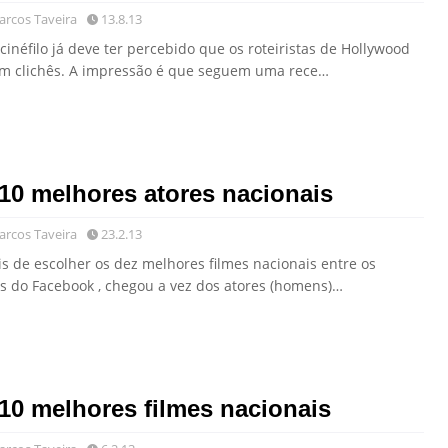
rcos Taveira
13.8.13
cinéfilo já deve ter percebido que os roteiristas de Hollywood
m clichês. A impressão é que seguem uma rece…
10 melhores atores nacionais
rcos Taveira
23.2.13
is de escolher os dez melhores filmes nacionais entre os
s do Facebook , chegou a vez dos atores (homens)…
10 melhores filmes nacionais