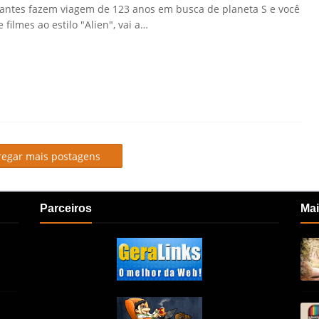
lantes fazem viagem de 123 anos em busca de planeta S e você
e filmes ao estilo "Alien", vai a…
regar mais postagens
Parceiros
Mai