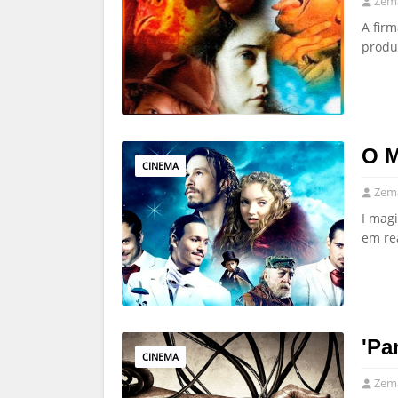
Zema
A fir
produ
O M
CINEMA
Zema
I mag
em re
'Pa
CINEMA
Zema