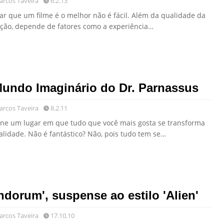
rcos Taveira
6.2.13
mar que um filme é o melhor não é fácil. Além da qualidade da
ção, depende de fatores como a experiência…
undo Imaginário do Dr. Parnassus
rcos Taveira
8.2.11
ine um lugar em que tudo que você mais gosta se transforma
alidade. Não é fantástico? Não, pois tudo tem se…
ndorum', suspense ao estilo 'Alien'
rcos Taveira
17.10.10