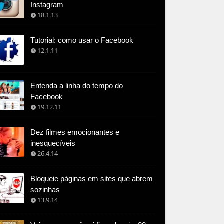
Instagram
18.1.13
Tutorial: como usar o Facebook
12.1.11
Entenda a linha do tempo do
Facebook
19.12.11
Dez filmes emocionantes e
inesquecíveis
26.4.14
Bloqueie páginas em sites que abrem
sozinhas
13.9.14