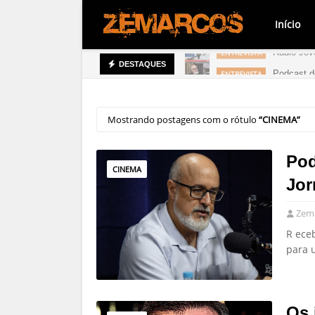
Início
Rádio Jov
ENTREVISTA
Podcast d
ENTREVISTA
DESTAQUES
Mostrando postagens com o rótulo
CINEMA
Pod
CINEMA
Jor
Zema
R ece
para 
Os 