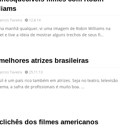
liams
rcos Taveira
12.8.14
a manhã qualquer, vi uma imagem de Robin Williams na
et e tive a ideia de mostrar alguns trechos de seus fi…
melhores atrizes brasileiras
rcos Taveira
25.11.13
il é um país rico também em atrizes. Seja no teatro, televisão
ema, a safra de profissionais é muito boa. …
clichês dos filmes americanos