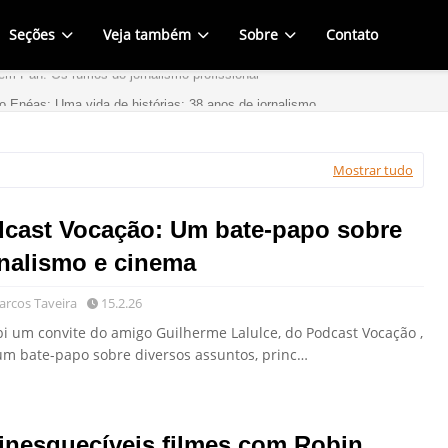
Seções
Veja também
Sobre
Contato
em Pan: Os rumos do jornalismo profissional
o Enéas: Uma vida de histórias: 38 anos de jornalismo
Mostrar tudo
cast Vocação: Um bate-papo sobre
nalismo e cinema
rcos Taveira
15.2.26
bi um convite do amigo Guilherme Lalulce, do Podcast Vocação ,
um bate-papo sobre diversos assuntos, princ…
inesquecíveis filmes com Robin