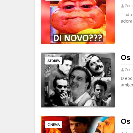
Zema
T odo 
adora
Os 
ATORES
Zema
D epo
amigo
Os 
CINEMA