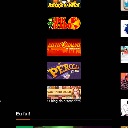
o
Eu fui!