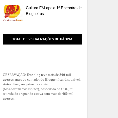
Cultura FM apoia 1º Encontro de
Blogueiros
TOTAL DE VISUALIZAÇÕES DE PÁGINA
OBSERVAÇÃO: Este blog teve mais de
300 mil
acessos
antes do contador do Blogger ficar disponível.
Antes disso, sua primeira versão
(blogdozemarcos.zip.net), hospedada no UOL, foi
retirada do ar quando estava com mais de
460 mil
acessos
.