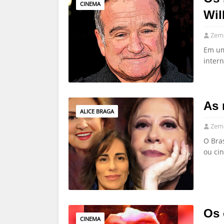
CINEMA
Wil
Zema
Em um
intern
As 
ALICE BRAGA
Zema
O Bras
ou cin
Os 
CINEMA