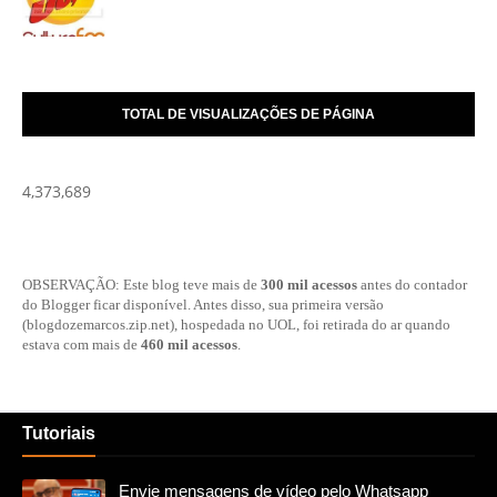
TOTAL DE VISUALIZAÇÕES DE PÁGINA
4,373,689
OBSERVAÇÃO: Este blog teve mais de
300 mil acessos
antes do contador
do Blogger ficar disponível. Antes disso, sua primeira versão
(blogdozemarcos.zip.net), hospedada no UOL, foi retirada do ar quando
estava com mais de
460 mil acessos
.
Tutoriais
Envie mensagens de vídeo pelo Whatsapp